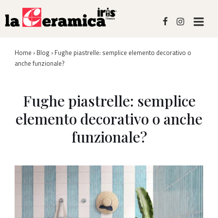
↓
Skip
M
to
Main
Menù
Content
Home
›
Blog
›
Fughe piastrelle: semplice elemento decorativo o
Principale
anche funzionale?
Fughe piastrelle: semplice
elemento decorativo o anche
funzionale?