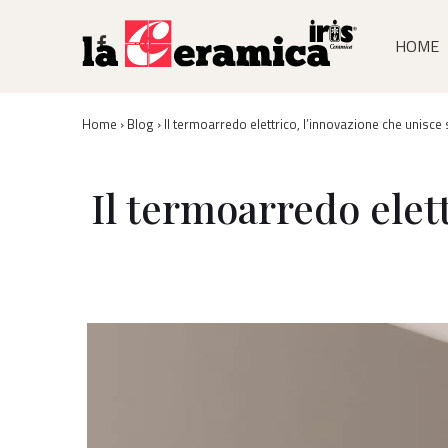
Men
↓
Skip
HOME
Prin
to
Main
Content
Home
›
Blog
›
Il termoarredo elettrico, l’innovazione che unisce s
Il termoarredo elett