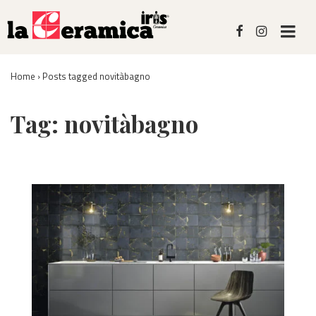
↓
Skip
M
to
Main
Menù
Content
Home
›
Posts tagged novitàbagno
Principale
Tag:
novitàbagno