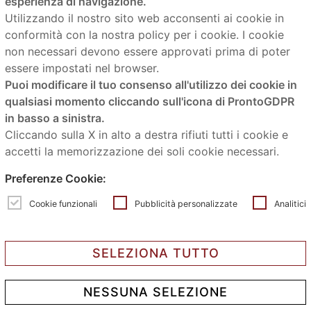
esperienza di navigazione.
Utilizzando il nostro sito web acconsenti ai cookie in
HOME
conformità con la nostra policy per i cookie. I cookie
Showroom
non necessari devono essere approvati prima di poter
Servizi
essere impostati nel browser.
Prodotti
Puoi modificare il tuo consenso all'utilizzo dei cookie in
qualsiasi momento cliccando sull'icona di ProntoGDPR
Realizzazioni
in basso a sinistra.
News
Cliccando sulla X in alto a destra rifiuti tutti i cookie e
Contatti
accetti la memorizzazione dei soli cookie necessari.
Preferenze Cookie:
Contatti
Cookie funzionali
Pubblicità personalizzate
Analitici
mail:
info@laceramicabo.it
SELEZIONA TUTTO
Tel.
051 4178611
NESSUNA SELEZIONE
Via Corticella, 46