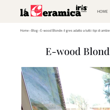
Men
↓
Skip
HOME
Prin
to
Main
Content
Home
›
Blog
›
E-wood Blonde: il gres adatto a tutti i tipi di ambie
E-wood Blonde: 